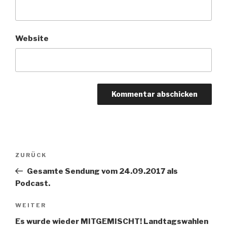
Website
Beitragsnavigation
ZURÜCK
Vorheriger
Beitrag
Gesamte Sendung vom 24.09.2017 als
Podcast.
WEITER
Nächster
Beitrag
Es wurde wieder MITGEMISCHT! Landtagswahlen